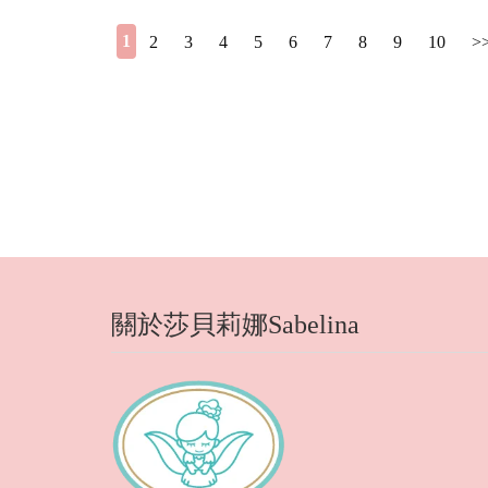
1
2
3
4
5
6
7
8
9
10
>
關於莎貝莉娜Sabelina