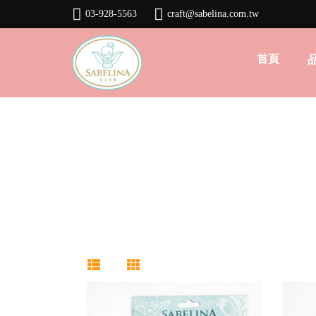
03-928-5563
craft@sabelina.com.tw
首頁