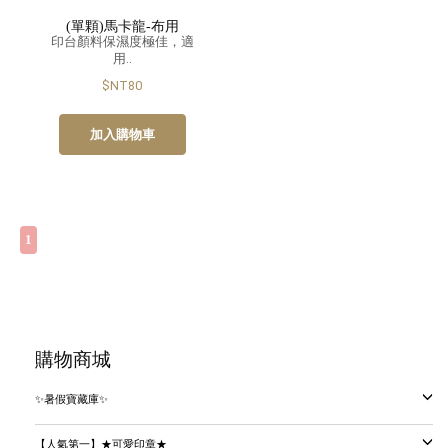
(單顆)馬卡龍-布用
印台顏料保濕度極佳，適
用..
$NT80
加入購物車
1
購物商城
✨暑假寶藏庫✨
【人氣第一】★可愛印章★