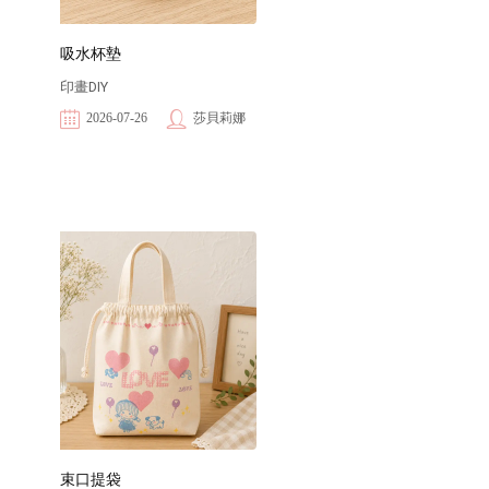
吸水杯墊
印畫DIY
2026-07-26
莎貝莉娜
束口提袋