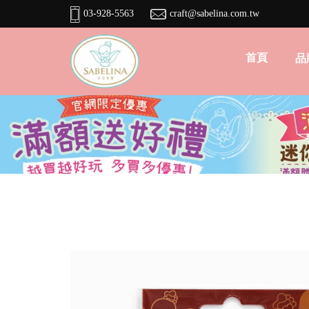
03-928-5563
craft@sabelina.com.tw
首頁
品