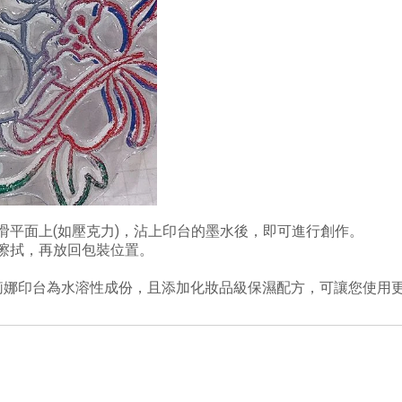
滑平面上(如壓克力)，沾上印台的墨水後，即可進行創作。
擦拭，再放回包裝位置。
莉娜印台為水溶性成份，且添加化妝品級保濕配方，可讓您使用