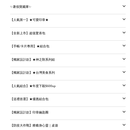
✨暑假寶藏庫✨
【人氣第一】★可愛印章★
【全新上市】超值驚喜包
【手帳/卡片專用】★組合包
【獨家設計款】★神之獸系列組
【獨家設計款】★台灣美食系列
【人氣組合】★年度下殺$600up
【送禮首選】★優惠組合包
【獨家設計款】印章鑰匙圈
【防疫大作戰】療癒身心靈｜桌遊