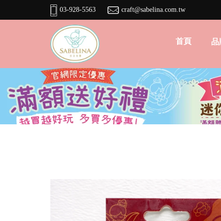
03-928-5563
craft@sabelina.com.tw
首頁
品