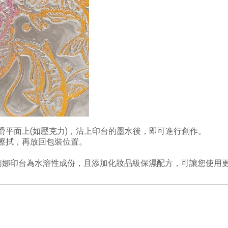
滑平面上(如壓克力)，沾上印台的墨水後，即可進行創作。
擦拭，再放回包裝位置。
莉娜印台為水溶性成份，且添加化妝品級保濕配方，可讓您使用