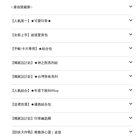
✨暑假寶藏庫✨
【人氣第一】★可愛印章★
【全新上市】超值驚喜包
【手帳/卡片專用】★組合包
【獨家設計款】★神之獸系列組
【獨家設計款】★台灣美食系列
【人氣組合】★年度下殺$600up
【送禮首選】★優惠組合包
【獨家設計款】印章鑰匙圈
【防疫大作戰】療癒身心靈｜桌遊