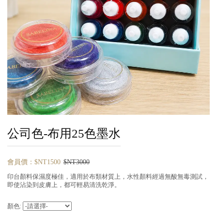
公司色-布用25色墨水
會員價：$NT1500
$NT3000
印台顏料保濕度極佳，適用於布類材質上，水性顏料經過無酸無毒測試，
即使沾染到皮膚上，都可輕易清洗乾淨。
顏色: