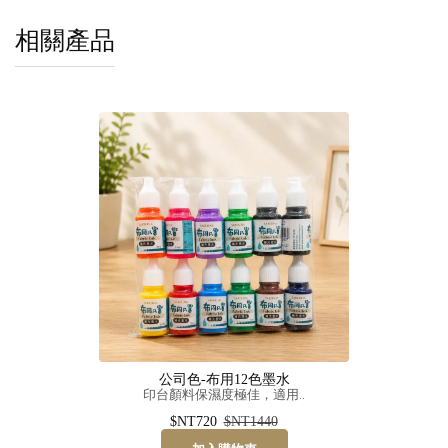
相關產品
公司色-布用12色墨水
印台顏料保濕度極佳，適用..
$NT720
$NT1440