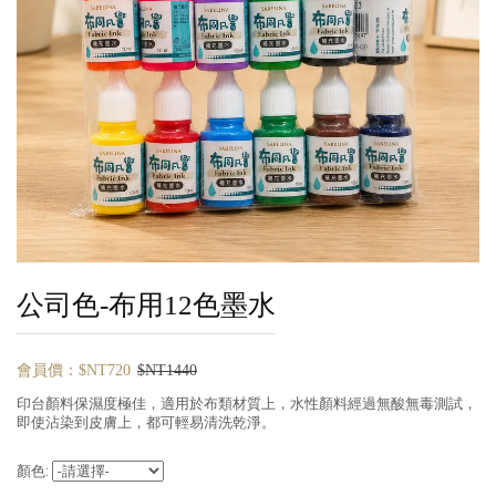
公司色-布用12色墨水
會員價：$NT720
$NT1440
印台顏料保濕度極佳，適用於布類材質上，水性顏料經過無酸無毒測試，
即使沾染到皮膚上，都可輕易清洗乾淨。
顏色: