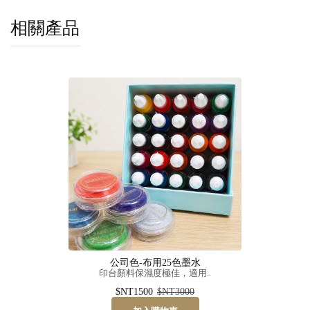
相關產品
公司色-布用25色墨水
印台顏料保濕度極佳，適用..
$NT1500
$NT3000