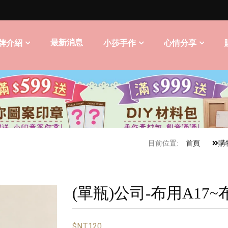
最新消息
牌介紹
小莎手作
心情分享
目前位置:
首頁
購
(單瓶)公司-布用A17~
$NT120