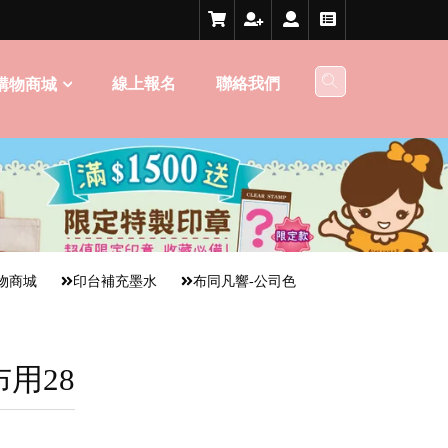
線上報名
聯絡我們
購物商城
物商城
印台補充墨水
布同凡響-公司色
布用28