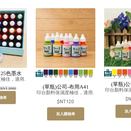
25色墨水
極佳，適用..
(單瓶)公
(單瓶)公司-布用A41
$NT3000
印台顏料保濕
印台顏料保濕度極佳，適用..
物車
$
$NT120
加
加入購物車