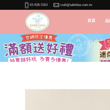
03-928-5563
craft@sabelina.com.tw
首頁
品