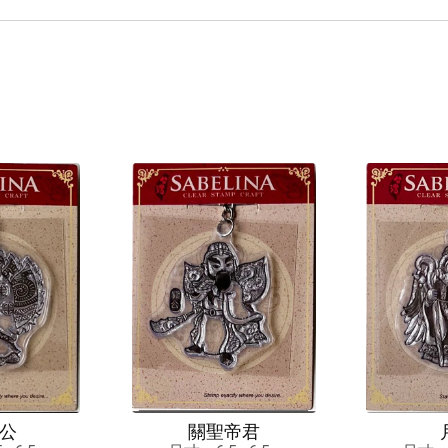
公
關聖帝君