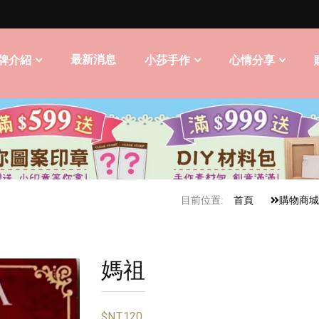
最新消息
牌介紹
小莎手作
心情分享
目前位置:
首頁
購物商城
媽祖
$NT120