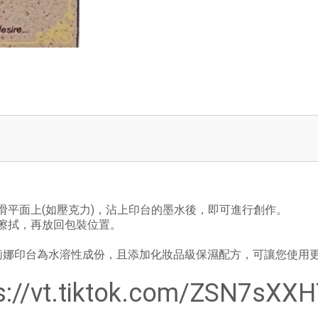
滑平面上(如壓克力)，沾上印台的墨水後，即可進行創作。
擦拭，再放回包裝位置。
莉娜印台為水溶性成份，且添加化妝品級保濕配方，可讓您使用
s://vt.tiktok.com/ZSN7sXXH