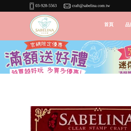
03-928-5563
craft@sabelina.com.tw
首頁
品