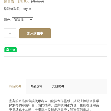
會員價：$NT800
$NT1500
恐龍總動員-Fairy06
顏色:
商品說明
商品規格
其他說明
豐富的水晶圖章讓使用者自由發揮創作靈感，搭配上檢驗合格環
保無毒的布用印台，出門攜帶、居家收納都方便，更能在使用當
中增進親子互動，手腦並用發揮創意美學，豐富你的生活。