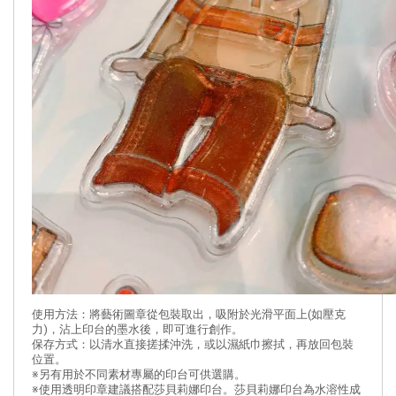
使用方法：將藝術圖章從包裝取出，吸附於光滑平面上(如壓克
力)，沾上印台的墨水後，即可進行創作。
保存方式：以清水直接搓揉沖洗，或以濕紙巾擦拭，再放回包裝
位置。
※另有用於不同素材專屬的印台可供選購。
※使用透明印章建議搭配莎貝莉娜印台。莎貝莉娜印台為水溶性成