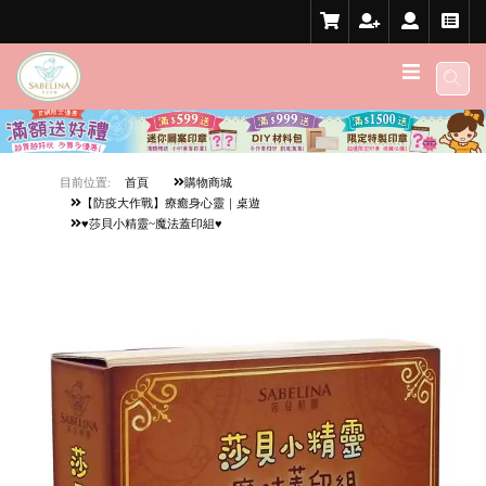
目前位置:
首頁
購物商城
【防疫大作戰】療癒身心靈｜桌遊
♥莎貝小精靈~魔法蓋印組♥