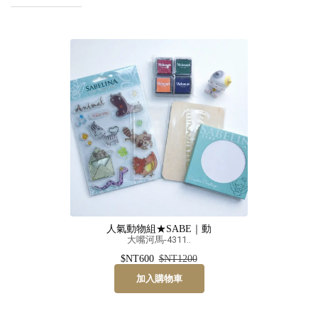
人氣動物組★SABE｜動
大嘴河馬-4311..
$NT600
$NT1200
加入購物車