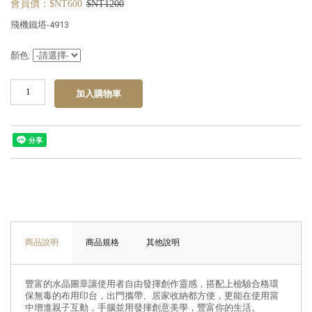
會員價：$NT600
$NT1200
飛機鐵塔-4913
顏色:
商品說明
商品規格
其他說明
豐富的水晶圖章讓使用者自由發揮創作靈感，搭配上檢驗合格環
保無毒的布用印台，出門攜帶、居家收納都方便，更能在使用當
中增進親子互動，手腦並用發揮創意美學，豐富你的生活。