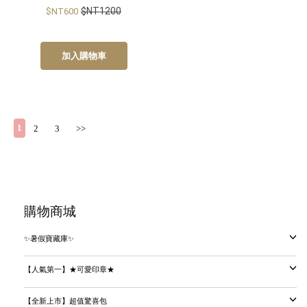
$NT1200
$NT600
加入購物車
1
2
3
>>
購物商城
✨暑假寶藏庫✨
【人氣第一】★可愛印章★
【全新上市】超值驚喜包