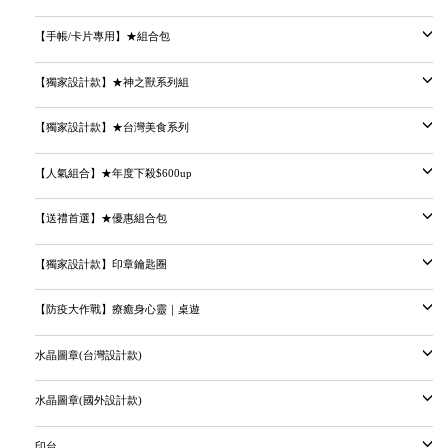
【手帳/卡片專用】★組合包
【獨家設計款】★神之獸系列組
【獨家設計款】★台灣美食系列
【人氣組合】★年度下殺$600up
【送禮首選】★優惠組合包
【獨家設計款】印章鑰匙圈
【防疫大作戰】療癒身心靈｜桌遊
水晶圖章(台灣設計款)
水晶圖章(國外設計款)
印台