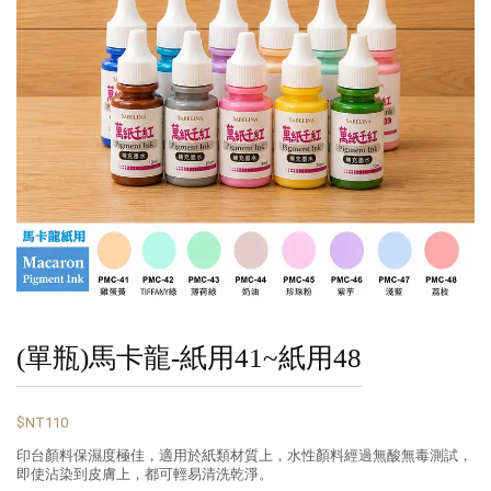
(單瓶)馬卡龍-紙用41~紙用48
$NT110
印台顏料保濕度極佳，適用於紙類材質上，水性顏料經過無酸無毒測試，
即使沾染到皮膚上，都可輕易清洗乾淨。