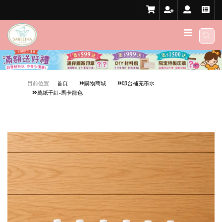
目前位置:
首頁
購物商城
印台補充墨水
萬紙千紅-馬卡龍色