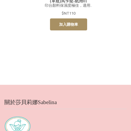
(單瓶)馬卡龍-紙用01
印台顏料保濕度極佳，適用..
$NT110
加入購物車
關於莎貝莉娜Sabelina