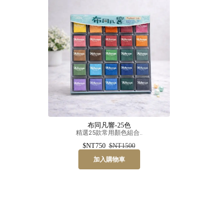
布同凡響-25色
精選25款常用顏色組合..
$NT750
$NT1500
加入購物車