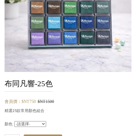
布同凡響-25色
會員價：$NT750
$NT1500
精選25款常用顏色組合
顏色: