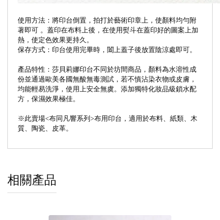
使用方法：將印台倒置，拍打於藝術印章上，使顏料均勻附
著即可 。蓋印在布料上後，在使用熨斗在蓋印好的圖案上加
熱，使定色效果更持久。
保存方式：印台使用完畢時，闔上蓋子後放置陰涼處即可。
產品特性：莎貝莉娜印台不同於坊間商品，顏料為水溶性成
份並通過歐美各國無酸無毒測試，若不慎沾染衣物或皮膚，
均能輕易洗淨，使用上安全無虞。添加獨特化妝品級鎖水配
方，保濕效果極佳。
※此賣場<布同凡響系列>布用印台，適用於布料、紙類、木
質、陶瓷、皮革。
相關產品