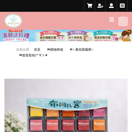
目前位置:
首頁
購物商城
✨暑假寶藏庫✨
超值套組(*´∀`)~♥