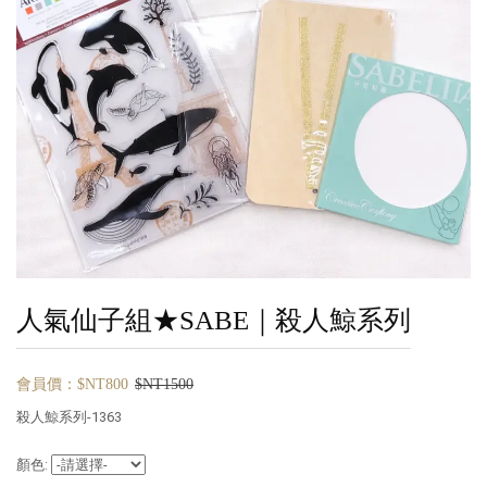
人氣仙子組★SABE｜殺人鯨系列
會員價：$NT800
$NT1500
殺人鯨系列-1363
顏色: