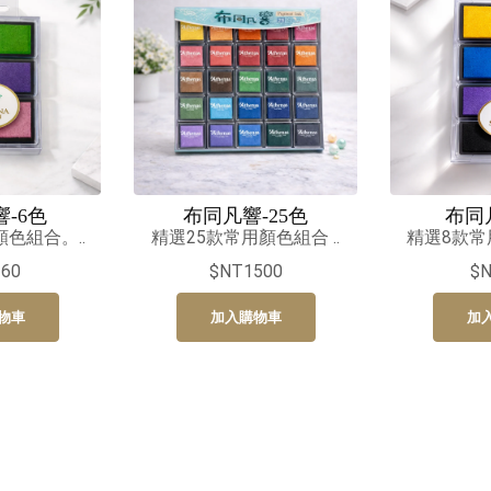
-6色
布同凡響-25色
布同
色組合。..
精選25款常用顏色組合 ..
精選8款常
60
$NT1500
$
物車
加入購物車
加