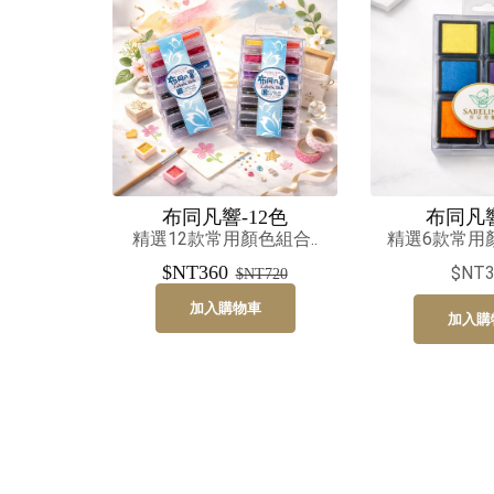
布同凡響-12色
布同凡響
精選12款常用顏色組合..
精選6款常用顏
$NT360
$NT3
$NT720
加入購物車
加入購