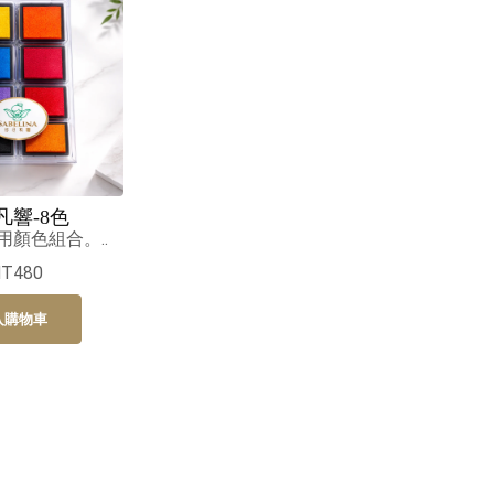
凡響-8色
用顏色組合。..
NT480
入購物車