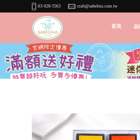
03-928-5563
craft@sabelina.com.tw
首頁
品