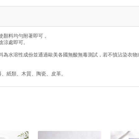
使顏料均勻附著即可 。
陰涼處即可。
料為水溶性成份並通過歐美各國無酸無毒測試，若不慎沾染衣物
料、紙類、木質、陶瓷、皮革。