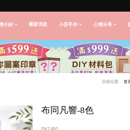
最新消息
牌介紹
小莎手作
心情分享
目前位置:
首
布同凡響-8色
$NT480