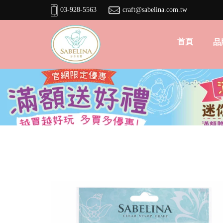
03-928-5563
craft@sabelina.com.tw
首頁
品