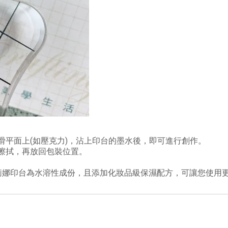
滑平面上(如壓克力)，沾上印台的墨水後，即可進行創作。
擦拭，再放回包裝位置。
莉娜印台為水溶性成份，且添加化妝品級保濕配方，可讓您使用