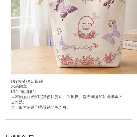
DIY素材-束口提袋
水晶圖章
印台:布用印台
※布類素材蓋印完請使用熨斗、吹風機、陽光曝曬加熱過後再下
去水洗。
※一般素材蓋印完等待全乾即可。