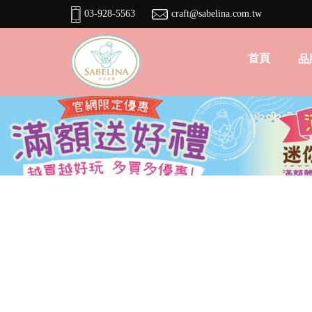
03-928-5563
craft@sabelina.com.tw
首頁
品