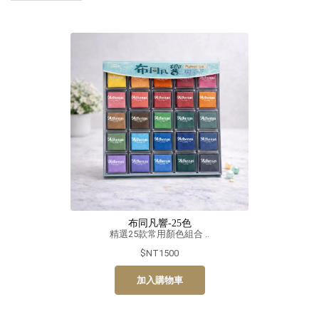
布同凡響-25色
精選25款常用顏色組合 ..
$NT1500
加入購物車