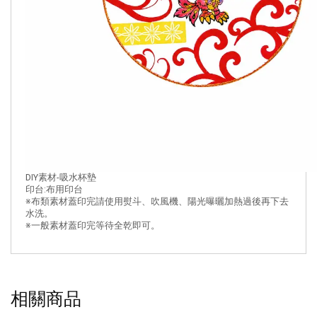
DIY素材-吸水杯墊
印台:布用印台
※布類素材蓋印完請使用熨斗、吹風機、陽光曝曬加熱過後再下去
水洗。
※一般素材蓋印完等待全乾即可。
相關商品