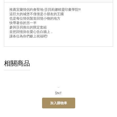
推薦宜蘭情侶約會聖地-莎貝莉娜精靈印畫學院!!!
這巨大的城堡不僅僅是小朋友的王國
也是每位情侶製造回憶小物的地方
快帶著你的另一半
參與莎貝推出的限定套組
並把回憶掛在愛心告白牆上，
讓各位為你們獻上祝福吧!
相關商品
..
$NT
加入購物車