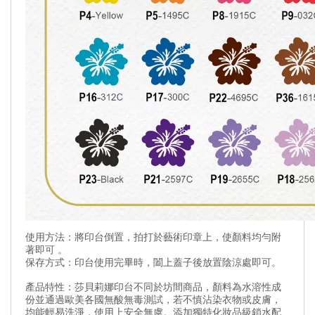
使用方法：將印台倒置，拍打於藝術印章上，使顏料均勻附
著即可 。
保存方式：印台使用完畢時，闔上蓋子後放置陰涼處即可。
產品特性：莎貝莉娜印台不同於坊間商品，顏料為水溶性成
份並通過歐美各國無酸無毒測試，若不慎沾染衣物或皮膚，
均能輕易洗淨，使用上安全無虞。添加獨特化妝品級鎖水配