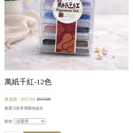
萬紙千紅-12色
會員價：$NT300
$NT600
精選12款常用顏色組合
顏色: