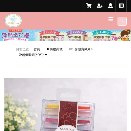
目前位置:
首頁
購物商城
✨暑假寶藏庫✨
超值套組(*´∀`)~♥