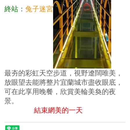
終站：
兔子迷宮
最夯的彩虹天空步道，視野遼闊唯美，
放眼望去能將整片宜蘭城市盡收眼底，
可在此享用晚餐，欣賞美輪美奐的夜
景。
結束網美的一天