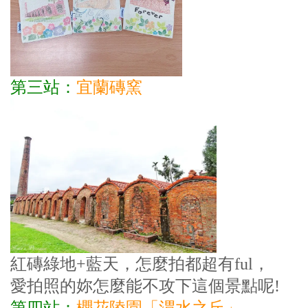
第三站：
宜蘭磚窯
紅磚綠地+藍天，怎麼拍都超有ful，
愛拍照的妳怎麼能不攻下這個景點呢!
第四站：
櫻花陵園「渭水之丘」