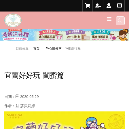
目前位置:
首頁
心情分享
推薦行程
宜蘭好好玩-閨蜜篇
日期：
2020-05-29
作者：
莎貝莉娜