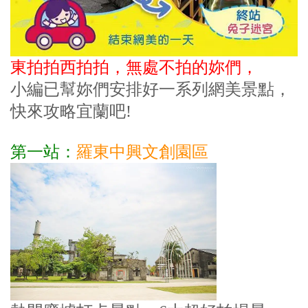
東拍拍西拍拍，無處不拍的妳們，
小編已幫妳們安排好一系
列網美景點，
快來攻略宜蘭吧!
第一站：
羅東中興文創園區