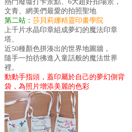
熱門廢墟打卡景點、6大超好拍場景，
文青、網美們最愛的
拍照聖地
第二站：
莎貝莉娜精靈印畫學院
上千片水晶印章組成夢幻的魔法印章
塔、
近50種顏色拼湊出的世界地圖牆，
隨手一拍彷彿進入童話般的魔法世界
裡。
動動手指頭，蓋印屬於自己的夢幻側背
袋，為照片增添美麗
的色彩