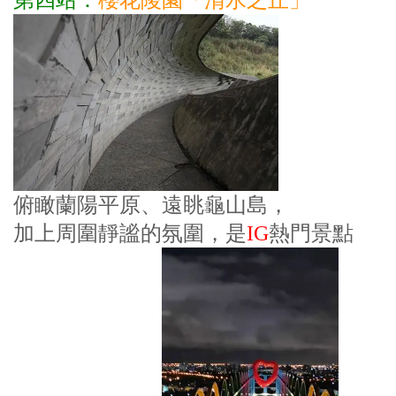
俯瞰蘭陽平原、遠眺龜山島，
加上周圍靜謐的氛圍，是
IG
熱門景點