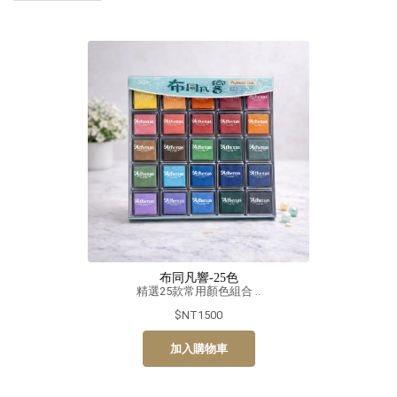
布同凡響-25色
精選25款常用顏色組合 ..
$NT1500
加入購物車