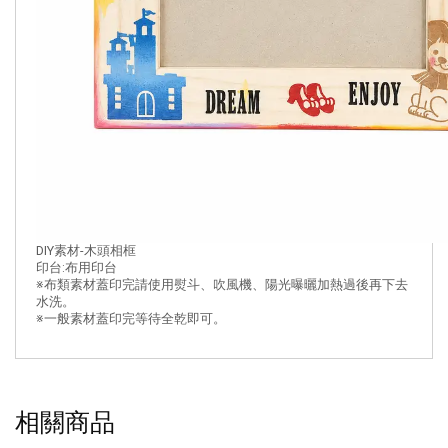
DIY素材-木頭相框
印台:布用印台
※布類素材蓋印完請使用熨斗、吹風機、陽光曝曬加熱過後再下去
水洗。
※一般素材蓋印完等待全乾即可。
相關商品