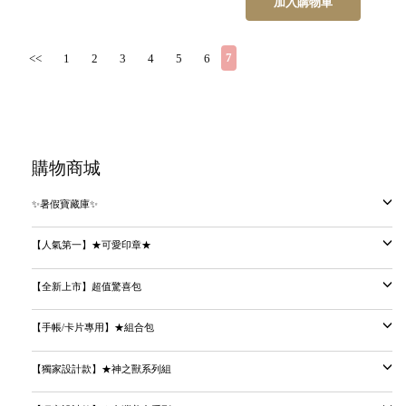
加入購物車
7
<<
1
2
3
4
5
6
購物商城
✨暑假寶藏庫✨
【人氣第一】★可愛印章★
【全新上市】超值驚喜包
【手帳/卡片專用】★組合包
【獨家設計款】★神之獸系列組