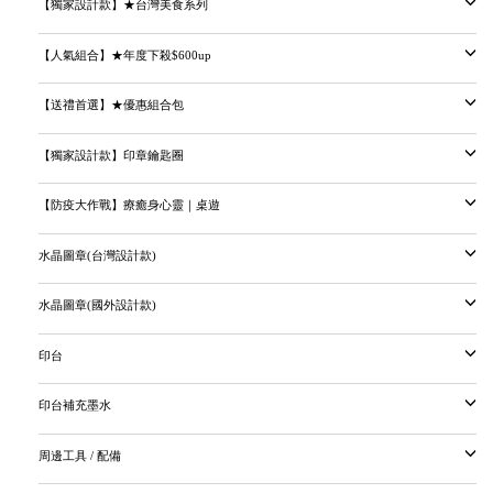
【獨家設計款】★台灣美食系列
【人氣組合】★年度下殺$600up
【送禮首選】★優惠組合包
【獨家設計款】印章鑰匙圈
【防疫大作戰】療癒身心靈｜桌遊
水晶圖章(台灣設計款)
水晶圖章(國外設計款)
印台
印台補充墨水
周邊工具 / 配備