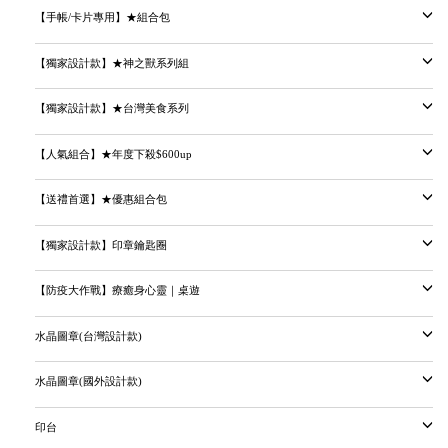
【手帳/卡片專用】★組合包
【獨家設計款】★神之獸系列組
【獨家設計款】★台灣美食系列
【人氣組合】★年度下殺$600up
【送禮首選】★優惠組合包
【獨家設計款】印章鑰匙圈
【防疫大作戰】療癒身心靈｜桌遊
水晶圖章(台灣設計款)
水晶圖章(國外設計款)
印台