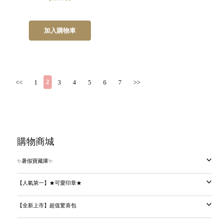
加入購物車
2
<<
1
3
4
5
6
7
>>
購物商城
✨暑假寶藏庫✨
【人氣第一】★可愛印章★
【全新上市】超值驚喜包