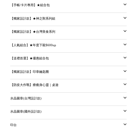
【手帳/卡片專用】★組合包
【獨家設計款】★神之獸系列組
【獨家設計款】★台灣美食系列
【人氣組合】★年度下殺$600up
【送禮首選】★優惠組合包
【獨家設計款】印章鑰匙圈
【防疫大作戰】療癒身心靈｜桌遊
水晶圖章(台灣設計款)
水晶圖章(國外設計款)
印台