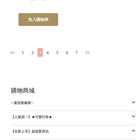
加入購物車
3
<<
1
2
4
5
6
7
>>
購物商城
✨暑假寶藏庫✨
【人氣第一】★可愛印章★
【全新上市】超值驚喜包