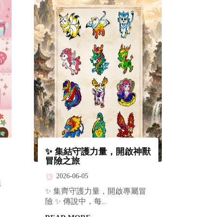
✨ 集結守護力量，開啟神獸
台灣美
冒險之旅
2026-
2026-06-05
今天不吃
送
✨ 集齊守護力量，開啟專屬冒
印章盒裡！
險 ✨ 傳說中，每...
READ 