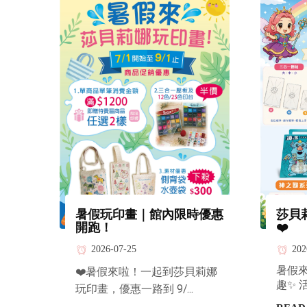
暑假玩印畫｜館內限時優惠
莎貝
開跑！
❤️
2026-07-25
202
暑假
❤️暑假來啦！一起到莎貝莉娜
趣✨ 活
玩印畫，優惠一路到 9/...