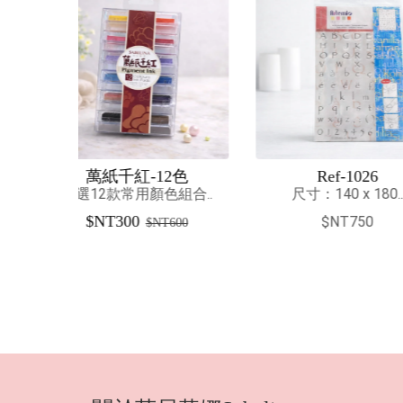
2色
Ref-1026
色組合..
尺寸：140 x 180..
(單瓶)公司
$NT750
T600
印台顏料保濕度
$NT1