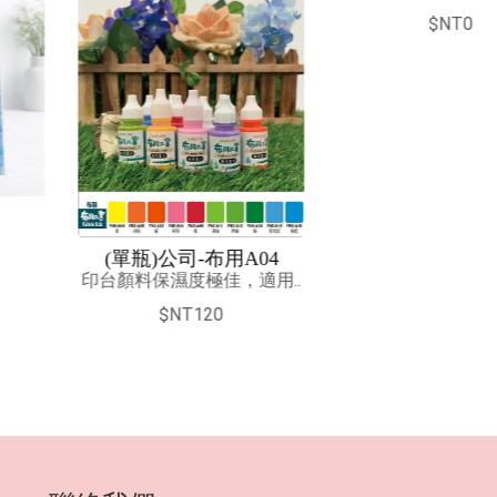
$NT0
台灣美食系
鹹酥雞-
-布用A04
$NT8
極佳，適用..
20