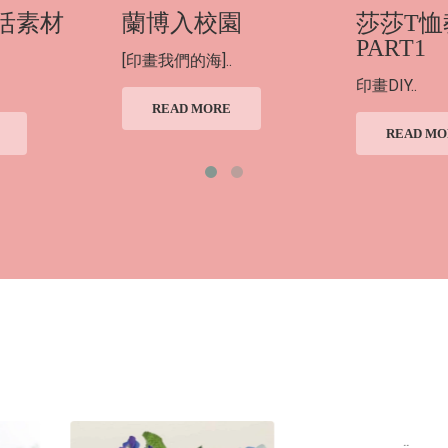
活素材
蘭博入校園
莎莎T恤
PART1
[印畫我們的海]..
印畫DIY..
READ MORE
READ MO
..