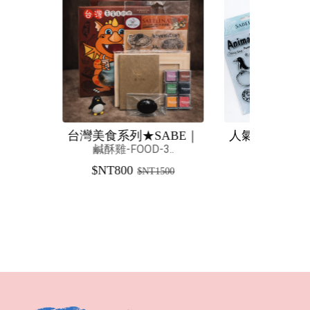
列★SABE｜
人氣動物組★SABE｜可
FOOD-3..
小狗馬戲團-4306..
00
$NT600
$NT1500
$NT1200