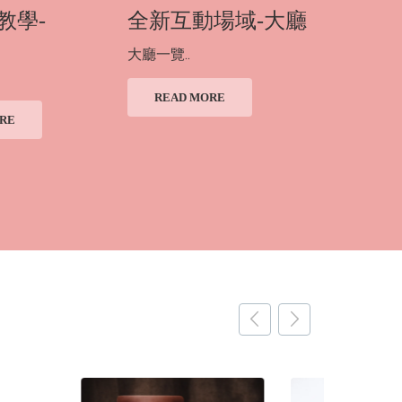
教學-
全新互動場域-大廳
第二彈
相框
大廳一覽..
［情侶篇］
READ MORE
RE
READ