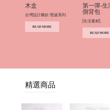
木盒
第一彈-生
側背包
台灣設計圖款-聖誕系列..
[生活素材]..
READ MORE
READ MORE
精選商品