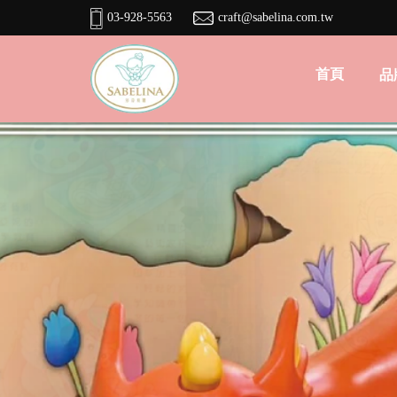
03-928-5563
craft@sabelina.com.tw
首頁
品