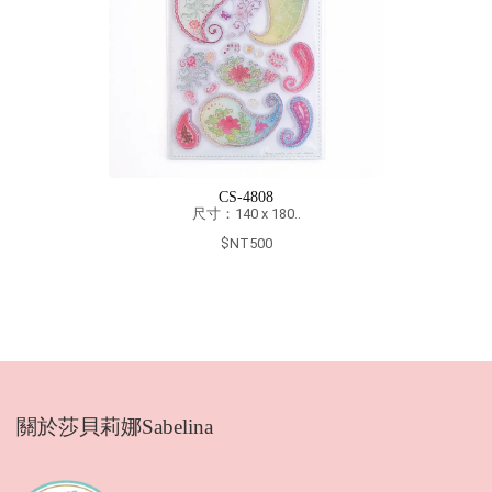
人氣車車組★SABE｜工
車車-car2..
$NT600
$NT1200
關於莎貝莉娜Sabelina