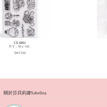
人氣套印組★SABE｜蝴
蝴蝶-CB3..
$NT800
$NT1500
關於莎貝莉娜Sabelina