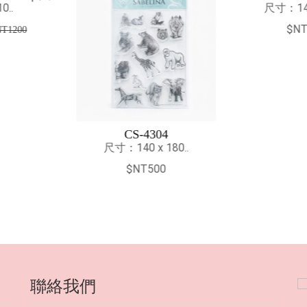
尺寸：140 x 180..
印台顏料保濕
$NT500
$
304
 180..
00
聯絡我們