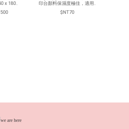
度極佳，適用..
熊熊歷險記-3706..
$NT600
NT70
$NT1200
尺寸：