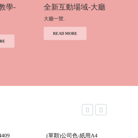
教學-
全新互動場域-大廳
第二彈
相框
大廳一覽..
［情侶篇］
READ MORE
RE
READ
司色-紙用A4
人氣動物組★SABE｜熊