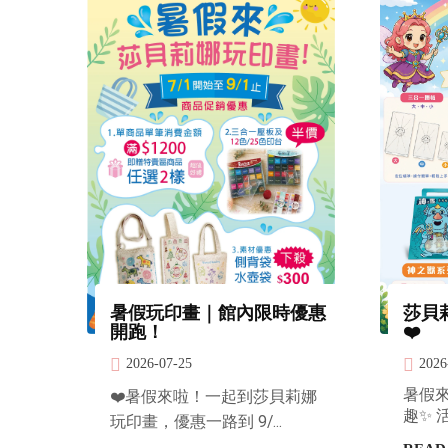
暑假玩印畫｜館內限時優惠
莎貝
開跑！
❤️
2026-07-25
2026
暑假
❤️暑假來啦！一起到莎貝莉娜
趣✨ 活
玩印畫，優惠一路到 9/...