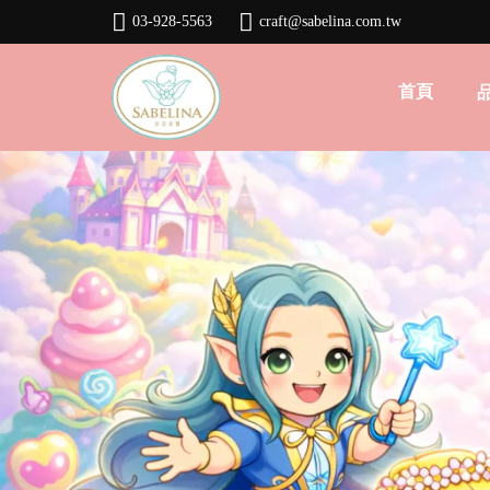
03-928-5563
craft@sabelina.com.tw
首頁