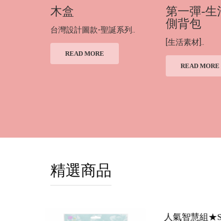
木盒
第一彈-生
側背包
台灣設計圖款-聖誕系列..
[生活素材]..
READ MORE
READ MORE
精選商品
人氣智慧組★SABE｜英