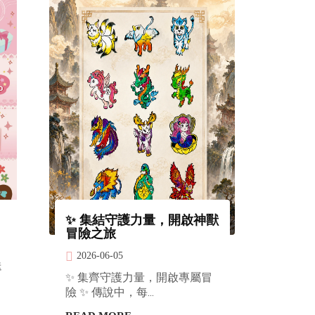
✨ 集結守護力量，開啟神獸
台灣美
冒險之旅
2026-0
2026-06-05
今天不吃
送
✨ 集齊守護力量，開啟專屬冒
印章盒裡！
險 ✨ 傳說中，每...
READ 