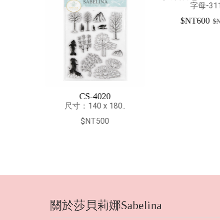
字母-3110..
$NT600
$NT1200
0
CS-4
80..
尺寸：140 x
$NT5
關於莎貝莉娜Sabelina