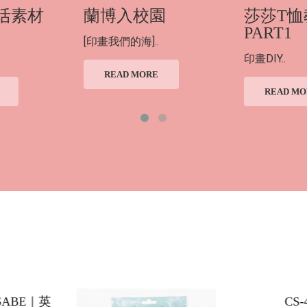
活素材
蘭博入校園
莎莎T恤
PART1
[印畫我們的海]..
印畫DIY..
READ MORE
READ MO
CS-4409
(單顆)公