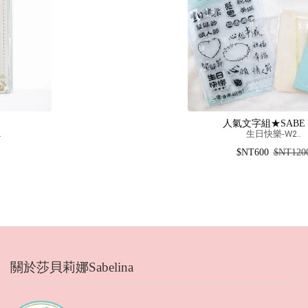
人氣文字組★SABE｜真
生日快樂-W2..
$NT600
$NT1200
關於莎貝莉娜Sabelina